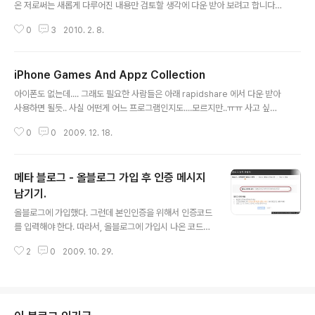
온 저로써는 새롭게 다루어진 내용만 검토할 생각에 다운 받아 보려고 합니다
만.. 기존 CISSP 교재를 지앤선에서 번역서로 구매하신 분들이나 , 원서로 공부
0
3
2010. 2. 8.
해 보셨던 분들이 한번 전체적으로 보심 좋을 듯 합니다. Rapidshare: http://
rapidshare.com/files/347345621/CISSP_All_in_One_Exam_Guide
_5th_Edition-TACTiLE.part1.rar http://rapidshare.com/files/34739
iPhone Games And Appz Collection
8549/CISSP_All_in_One_Exam_Guide_5th_Edition-TACTiLE.part2.
글 내용
rar http://rapidshare.com/files/34..
아이폰도 없는데.... 그래도 필요한 사람들은 아래 rapidshare 에서 다운 받아
사용하면 될듯.. 사실 어떤게 어느 프로그램인지도....모르지만..ㅠㅠ 사고 싶다..
ㅠㅠ 사고 싶지만..이미 질러놓은게 많은데다 아직 미라쥐2 의 기간이 1년이상
0
0
2009. 12. 18.
남은지라..위약하믄 약 40만원정도를 토해내야하기 때문에... Games 18Ga
meboxMxm1190 Asphalt5 v1.1.0 C-Defence v1.1.2 ‘d By iPhoneCa
ke FingerPhysics v1.1 I Dig It v1.5.1 iDragPaper v1.1 iSniper3D v2.1
메타 블로그 - 올블로그 가입 후 인증 메시지
Labyrinth 2 v1.0.0 Minigore v1.20 ‘S-Gold v1.1.1 Wormsiphone v2.
0 Appz: Amsterdam v1..
남기기.
글 내용
올블로그에 가입했다. 그런데 본인인증을 위해서 인증코드
를 입력해야 한다. 따라서, 올블로그에 가입시 나온 코드인
fzMvZOnK21klPkYHcVe6wqOsR2S 를 입력해야 한
2
0
2009. 10. 29.
다. 20분내에 입력해야만 한다는 메시지가 나와 있으므로
서둘러서 인증해야 한다. 아무 글이나 하나 쓰고 인증코드
를 붙여 넣기 후 저장한뒤에 인증확인 버튼을 누르면 아래
와 같은 창이 나타난다. 초보 블로거의 메타 블로그 가입하
기~~~ 끝~