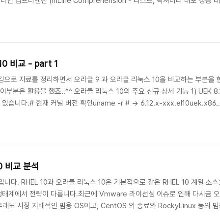
컴프리헨션 (InLine Comprehension - 리스트, 딕셔너리 내포 성능 대
대비 실행 속도가 눈에 띄게 향상 되었다고 하네요. 아래는 간략한 버전 확인과 성
-version # → P..
오라클 리눅스 9 vs. 오라클 10 비교 - part 1
깅으로 자료를 정리하면서 오라클 9 과 오라클 리눅스 10을 비교하는 부분을
부분은 활용을 했죠..^^ 오라클 리눅스 10의 주요 신규 상세 기능 1) UEK 8.1 
니다.# 현재 커널 버전 확인uname -r # → 6.12.x-xxx.el10uek.x8
커널 파라미터 조정 (메모리 관리 튜닝)sysctl -w vm.swappiness=10sysctl -w
 10 비교 분석
니다. RHEL 10과 오라클 리눅스 10은 기본적으로 같은 RHEL 10 계열
 생태계에서 전략이 다릅니다.최근에 Vmware 라이선싱 이슈로 인해 다시금
래도 시장 지배적인 범용 OS이고, CentOS 의 종료와 RockyLinux 등
는 RHEL이 압도적이라 할 수 있습니다. 하지만 기본적으로 RHEL 을 기반으