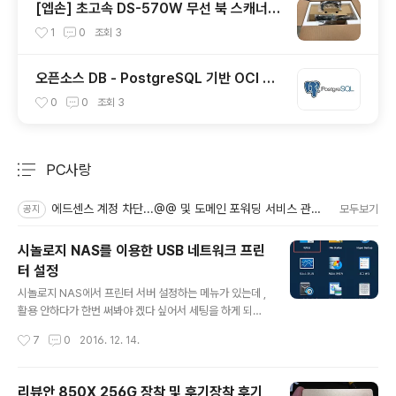
[엡손] 초고속 DS-570W 무선 북 스캐너
사용 후기
1
0
조회
3
오픈소스 DB - PostgreSQL 기반 OCI 데
이터베이스
0
0
조회
3
PC사랑
분류 전체보기
주요 글 목록
에드센스 계정 차단...@@ 및 도메인 포워딩 서비스 관련.
모두보기
공지
시놀로지 NAS를 이용한 USB 네트워크 프린
터 설정
글 내용
시놀로지 NAS에서 프린터 서버 설정하는 메뉴가 있는데 ,
활용 안하다가 한번 써봐야 겠다 싶어서 세팅을 하게 되었
는데 , 생각보다 국내에 자료가 별로 없네요. 몇군데 블로그
작성시간
7
0
2016. 12. 14.
에 올라오긴 했지만, 해당 내용이 친절한 설명보다는 그냥
~~ 쭉쭉 화면 캡쳐되어 있다보니 , 설정에 시행착오를 하
게 되었고 , 구글링을 통해서 확인해 보니 , 영문 페이지로
리뷰안 850X 256G 장착 및 후기장착 후기