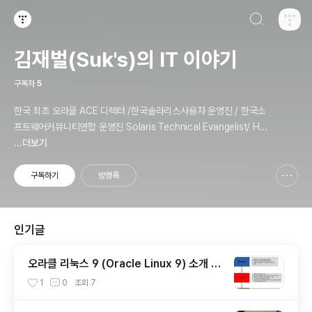
검색하기
티스토리
김재벌(Suk's)의 IT 이야기
구독자
5
한국 최초 오라클 ACE 디렉터 /한국솔라리스사용자 운영진 / 한국소
프트웨어커뮤니티연합 운영진 Solaris Technical Evangelist/ Ha
cking & Security Expert / Penetration Tester / Digital Foren
...더보기
sics Expert / Technical Instructor / 과학기술정보통신부 멘토
구독하기
방명록
신고하기 레이어
열기
인기글
오라클 리눅스 9 (Oracle Linux 9) 소개 /
설치 / 업데이트 및 구성
1
0
조회
7