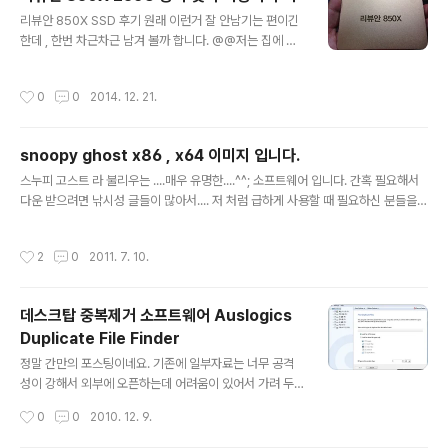
설명이 좀 나와 있는데 , 국내에는 은근히 자료가 없네요.
글 내용
리뷰안 850X SSD 후기 원래 이런거 잘 안남기는 편이긴
그래서, 간단하게라도 도움이 될지 싶어 정리해 두고자 합
한데 , 한번 차근차근 남겨 볼까 합니다. @@저는 집에 컴
니다. 테스트 환경 : 시놀로지 NAS ( DSM : 6.x : 이하 버
퓨터나 노트북이 좀 많은 편이긴 한데 , 제법 오래된 녀석들
전에서도 동일하게 설정은 가능 ) / 제품은 412+프린터 :
밖에 없고 , 가장 최신인 녀석은 소니 바이오 프로 13 인데 ,
CANON PIXMA MX366 ( 잉크젯 복합기 ) - USB 인터
작성시간
0
0
2014. 12. 21.
이 녀석은 미국에서 사가지온 녀석인데다가 잘못 뜯으면
페이스만 지원 ( non-network 제품 )클..
감당 안될 것 같아서..ㅎㅎ오랜된 녀석들을 천천히 업그레
이드 중입니다.리뷰안 850X를 두개 구입했는데 , 성능이
snoopy ghost x86 , x64 이미지 입니다.
어떨지 모르겠군요.ㅎㅎ암튼, 구닥다리 머신중에 하나인
글 내용
레노버 x200 에 리뷰안 850x 를 탑재한 후기를 올려 보
스누피 고스트 라 불리우는 ....매우 유명한....^^; 소프트웨어 입니다. 간혹 필요해서
고자 합니다.저 개인적으로는 기존에 도시바 SSD 와 ADA
다운 받으려면 낚시성 글들이 많아서.... 저 처럼 급하게 사용할 때 필요하신 분들을
TA SSD를 잘 사용하고 있었는데요.확인해 보니 , 제 집에
위해서 올려 둡니다.
컴퓨터가 모두 SATA2 까지만 지워되더군요..ㅠㅠ이번 리
작성시간
2
0
2011. 7. 10.
뷰에..
데스크탑 중복제거 소프트웨어 Auslogics
Duplicate File Finder
글 내용
정말 간만의 포스팅이네요. 기존에 일부자료는 너무 공격
성이 강해서 외부에 오픈하는데 어려움이 있어서 가려 두
었는데 , 간만에 유용한 소프트웨어를 하나 알게 되어서 포
작성시간
0
0
2010. 12. 9.
스팅 합니다. 최근에 스토리지 시장에서는 씬 프로비저닝
같은 기술과 더불어 중복제거에 많은 관심을 가지고 있습