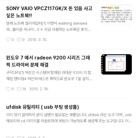
니다. 대표적인 업체가 EMC 같은 업체죠. 개인적으로 각
SONY VAIO VPCZ117GK/X 돈 있음 사고
종 자료들을 수집해 놓고 쌓아두는 저로써는 하드가 10테
싶은 노트북!!
라에 이르는데 , 귀차니즘으로 인해 중복 자료가 넘쳐나고
글 내용
있습니다. 특히, 휴대용 하드를 통으로 카피 했다가 정리 안
원래 노트북 얼리어답터(?) 이면서 walking danawa
하고 옮겨 두는 등의 일들을 일삼다 보니, 나중에는 관리 자
라...불리운 사나이...ㅎㅎ 지금 사용하는 노트북은 후지쯔
체가 어려워 지더군요. 인터넷 서핑중에 Auslogics 이라
의 P8010 입니다. 벌써 만 2년이 된 제품인데 , 이 제품의
작성시간
0
0
2010. 3. 10.
는 회사의 Duplicate File Finder 데스크탑 중복제거 소
특징이 프리미엄대 제품군중에서 초경량화(배터리제외 1k
프트웨어를 접하게 되..
, 포함 1.3k) , 일반 2.5인치 하드 및 메모리 뱅크 2슬롯 (확
장성) , 배터리 성능(5시간이상) 등이었습니다. 당시의 경
윈도우 7 에서 radeon 9200 시리즈 그래
쟁 모델이 소니의 z17 , z18 시리즈 였는데, 디자인의 미려
픽 드라이버 문제 해결
함은 소니가 나았는데, 성능,확장등에 끌려 당시에 P8010
글 내용
을 구매했고 ,지금도 200%만족하고 사용하고 있습니다.
구닥다리(?) 머신인 시스템에 탑재된 라데온 9200 이 탑
헌데, 진짜 극강의 시스템이 나왔네요. 주인공은 소니 바이
재된 펜티엄4 머신에 테스트 목적으로 윈도우 7을 설치하
오 VPCZ117GK/X 입니다. 가격을 보면...다나와 최저가
였습니다. 헌데, 그래픽 카드가 안 잡히더군요. 윈도우 7에
작성시간
0
16
2010. 2. 18.
가 ..ㅠㅠ 거의 400만원에 육박하..
있는 드라이버 자동 업데이트 기능을 수행해도 찾지도 못
하고.. 결국은 ATI 공식 드라이버를 다운 받기 위해 AMD
사이트에 가 봤는데...9500 시리즈 이후의 드라이버는 제
ufdisk 유틸리티 ( usb 부팅 생성툴)
공하는데 9200 드라이버는 지원하지 않더군요. 그래서 ,
글 내용
이미 많이 알려져서 굳이 설명이 필요없는 제품입니다. ufdisk 라는 도구 이며 , usb
인터넷을 뒤지다가 보니 , 불완전해 보이긴 하지만 윈도우
메모리에 cd 이미지를 마운트하여 부팅이 가능하도록 생성해 주는 도구입니다. 이때
2000 드라이버를 이용하면 된다는 사실을 발견..하였습니
주의할점은 usb 메모리가 부팅이 지원가능한 제품이어야 한다는 것입니다. 매번 검
다. 일단 다운 받은 드라이버를 한번 실행하면 하단의 그림
색하다 보면 낚시질 하는데 많아서 올려 둡니다.
과 같은 경로에 드라이버가 위치 합니다. 드라이버 수동 업
작성시간