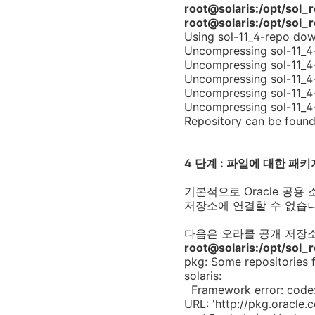
root@solaris:/opt/sol
root@solaris:/opt/sol_r
Using sol-11_4-repo do
Uncompressing sol-11_4-
Uncompressing sol-11_4
Uncompressing sol-11_4
Uncompressing sol-11_4
Uncompressing sol-11_4
Repository can be found
4 단계 : 파일에 대한 패
기본적으로 Oracle 공
저장소에 연결할 수 없습니
다음은 오라클 공개 저장
root@solaris:/opt/sol_
pkg: Some repositories 
solaris:
Framework error: code
URL: 'http://pkg.oracle.