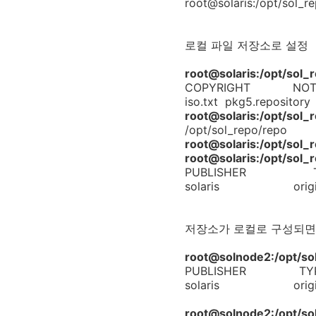
root@solaris:/opt/sol_
로컬 파일 저장소로 설정
root@solaris:/opt/sol_
COPYRIGHT NOT
iso.txt pkg5.reposi
root@solaris:/opt/sol
/opt/sol_repo/repo
root@solaris:/opt/sol_r
root@solaris:/opt/sol_
PUBLISHER TYPE
solaris origin onli
저장소가 로컬로 구성되면
root@solnode2:/opt/so
PUBLISHER TYPE
solaris origin onli
root@solnode2:/opt/so