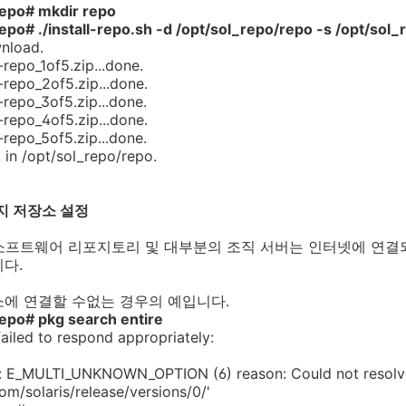
_repo# mkdir repo
epo# ./install-repo.sh -d /opt/sol_repo/repo -s /opt/sol
wnload.
repo_1of5.zip...done.
-repo_2of5.zip...done.
-repo_3of5.zip...done.
-repo_4of5.zip...done.
-repo_5of5.zip...done.
 in /opt/sol_repo/repo.
키지 저장소 설정
용 소프트웨어 리포지토리 및 대부분의 조직 서버는 인터넷에 연결
다.
소에 연결할 수없는 경우의 예입니다.
repo# pkg search entire
failed to respond appropriately:
: E_MULTI_UNKNOWN_OPTION (6) reason: Could not resolv
com/solaris/release/versions/0/'