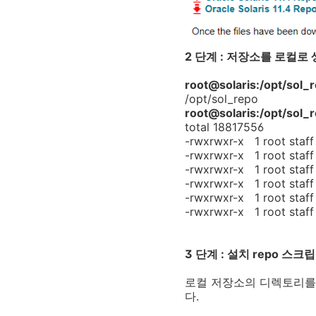
2 단계 : 저장소를 로컬로
root@solaris:/opt/sol
/opt/sol_repo
root@solaris:/opt/sol_r
total 18817556
-rwxrwxr-x 1 root staf
-rwxrwxr-x 1 root staf
-rwxrwxr-x 1 root staf
-rwxrwxr-x 1 root staf
-rwxrwxr-x 1 root staf
-rwxrwxr-x 1 root staf
3 단계 : 설치 repo 스
로컬 저장소의 디렉토리를
다.