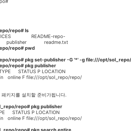
repo#
repo/repo# ls
ICES README-repo-
tory publisher readme.txt
_repo/repo# pwd
epo/repo# pkg set-publisher -G '*' -g file:///opt/sol_rep
repo/repo# pkg publisher
 STATUS P LOCATION
ne F file:///opt/sol_repo/repo/
 패키지를 설치할 준비가됩니다.
l_repo/repo# pkg publisher
 STATUS P LOCATION
ne F file:///opt/sol_repo/repo/
l_repo/repo# pkg search entire