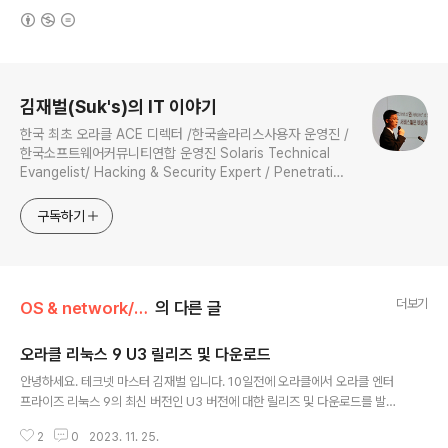
(새창열림)
로그 정보
김재벌(Suk's)의 IT 이야기
한국 최초 오라클 ACE 디렉터 /한국솔라리스사용자 운영진 /
한국소프트웨어커뮤니티연합 운영진 Solaris Technical
Evangelist/ Hacking & Security Expert / Penetration
Tester / Digital Forensics Expert / Technical
Instructor / 과학기술정보통신부 멘토
구독하기
더보기
OS & network/linux
의 다른 글
오라클 리눅스 9 U3 릴리즈 및 다운로드
글 내용
안녕하세요. 테크넷 마스터 김재벌 입니다. 10일전에 오라클에서 오라클 엔터
프라이즈 리눅스 9의 최신 버전인 U3 버전에 대한 릴리즈 및 다운로드를 발표
했습니다. 64비트 Intel 및 AMD(x86_64) 및 64비트 Arm(aarch64) 플랫
2
0
2023. 11. 25.
폼용 Oracle Linux 9 업데이트 3가 공식 제공 됩니다. 이 릴리스는 2006년