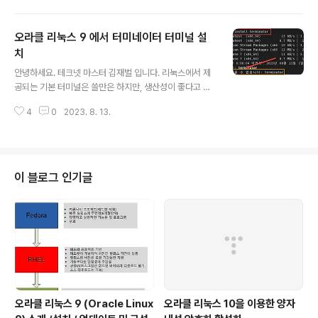
첫 번째 릴리스 이후로 그래왔듯이 해당 Red Hat Enterprise Linux 9 업데
이트 3 릴리스와 계속해서 애플리케이션 바이너리 호환이 가능합니다. 오라클
오라클 리눅스 9 에서 터미네이터 터미널 설
리눅스 9 업데이트 3은 최신 Unbreakable Enterprise Kernel Release
7 Update 2(UEK R7U2)) 및 RHCK(Red Hat Compatible Kernel) 패키
치
글 내용
지와 함..
안녕하세요. 테크넷 마스터 김재벌 입니다. 리눅스에서 제
공되는 기본 터미널은 쓸만은 하지만, 생산성이 좋다고 볼
수는 없죠. 그래서 많은 리눅서들이 터미널을 Termninat
4
0
2023. 8. 13.
or 라고 불리는 추가 터미널을 통해 다중창을 사용하여 생
산성을 향상 시키고 있습니다. 최근에 Full-HD를 넘어 2k
, 4k 가 기본으로 제공되는 세상이 되다 보니, 창을 나눠 사
용하면 편리하기도 하구요. terminator 라는 터미널에 대
한 설치 방법은 간단한 구글링으로 찾아 볼 수 있는데요. 찾
이 블로그 인기글
아보면 대부분 우분투 기반으로 설치 하고 있고, apt-get i
nstall 명령어로 간단하게 설치하고 있는 것을 확인할 수
있습니다. 이번 시간에는 오라클 리눅스 9 버전에서 설치
를 해 보고자 합니다. 먼저 아래와 같이 dnf in..
오라클 리눅스 9 (Oracle Linux
오라클 리눅스 10을 이용한 양자