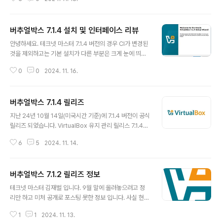
Manager 은 엔터프라이즈급 성능으로 Oracle Linux K
VM 환경을 구성, 모니터링 및 관리하기 위해 쉽게 배포할
수 있는 서버 가상화 관리 플랫폼입니다. Oracle Linux V
버추얼박스 7.1.4 설치 및 인터페이스 리뷰
irtualization Manager는 중앙 집중식 관리 사용자 인터
글 내용
페이스로 비용 효율적이고 안전하며 확장 가능하고 고성능
안녕하세요. 테크넷 마스터 7.1.4 버전의 경우 CI가 변경된
가상화를 제공합니다. VM을 Oracle Linux KVM으로 마
것을 제외하고는 기본 설치가 다른 부분은 크게 눈에 띄이
이그레이션하고 Oracle Linux Virtualization Manage
지 않네요. 설치하고 나면 기존 버추얼박스에 비해 크게
r로 쉽게 관리하여 이러한 이점을 활용하는 방법을 설명합
0
0
2024. 11. 16.
달라진 부분은 없습니다. 예전 포스팅에서 언급한 바와 같
니..
이 소소한 기능 개선과 버그 수정이 있습니다. :)
버추얼박스 7.1.4 릴리즈
글 내용
지난 24년 10월 14일(미국시간 기준)에 7.1.4 버전이 공식
릴리즈 되었습니다. VirtualBox 유지 관리 릴리스 7.1.4에
서는 Linux Kernel 6.12에 대한 초기 지원이 이루어졌으
6
5
2024. 11. 14.
며 Linux, Windows, macOS에 대한 다양한 버그 수정
이 포함되었습니다. 주목할만한 버그 수정 및 개선 사항
은 다음과 같습니다. GUI: 터키어, 인도네시아어 및 이탈리
버추얼박스 7.1.2 릴리즈 정보
아어에 대한 최신 NLS 업데이트 추가 VMSVGA: 최신 Li
글 내용
nux 커널에서 발생하는 깜박임, 검은색 화면 및 기타 화
테크넷 마스터 김재벌 입니다. 9월 말에 올려놓으려고 정
면 업데이트 문제가 개선되었습니다. NAT: 7.0.X 저장
리만 하고 미처 공개로 포스팅 못한 정보 입니다. 사실 현재
된 상태 복원 문제 해결 VBoxManage: 액세스 불가능
11월 13일 현재 10월에 이미 7.1.4 릴리즈도 공식 오픈되
한 VM에 대한 "list vms" 및 "showvminfo"의 파손
1
1
2024. 11. 13.
었습니다.관련 포스팅도 서둘러서 올려 보도록 하겠습니