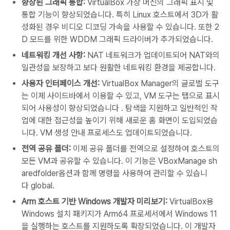
향상된 그래픽 통합
:
VirtualBox
가상 머신의 그래픽 표시 및
통합 기능이 향상되었습니다
.
특히
Linux
호스트에서
3D
가 활
성화된 경우 비디오 디코딩 가속을 사용할 수 있습니다
.
또한
2
D
모드를 위한
WDDM
그래픽 드라이버가 추가되었습니다
.
네트워킹 개선 사항
:
NAT
네트워크가 업데이트되어
NAT
와의
일관성을 보장하고 보다 원활한 네트워킹 환경을 제공합니다
.
사용자 인터페이스 개선
:
VirtualBox Manager
의 글로벌 도구
는 이제 사이드바에서 이용할 수 있고
, VM
도구는 탭으로 표시
되어 사용성이 향상되었습니다
.
탐색을 지원하고 일반적인 작
업에 대한 접근성을 높이기 위해 새로운 홈 화면이 도입되었습
니다
. VM
생성 안내 프로세스도 업데이트되었습니다
.
전역 공유 폴더
:
이제 공유 폴더를 전역으로 설정하여 호스트의
모든
VM
과 공유할 수 있습니다
.
이 기능은
VBoxManage sh
aredfolder
옵션과 함께 명령을 사용하여 관리할 수 있습니
다
global.
Arm
호스트 기반
Windows
개발자 미리보기
:
VirtualBox
용
Windows
설치 패키지가
Arm64
프로세서에서
Windows 11
을 실행하는 호스트를 지원하도록 확장되었습니다
.
이 개발자