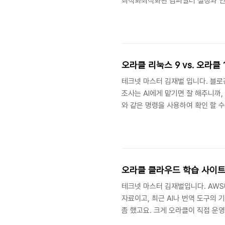
최적화최적화된 컴파일러 설정과 인라인 
오라클 리눅스의 python 3.9 
Python 3.12 설치 확인 python3 -
테크넷 마스터 김재벌 입니다. 블로
조사는 AI에게 맡기면 잘 해주니까, 이
와 같은 명령을 사용하여 확인 할 수 있습
grubby --default-kernel# 
openSSH 보안 아키텍쳐 키스트..
오라클 클라우드 학습 사이트
테크넷 마스터 김재벌입니다. AWS
자료이고, 최근 AI나 번역 도구의 
좀 했고요. 크게 오라클이 직접 운영하
Docs — 공식 튜토리얼 (🇰🇷 한국어 