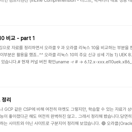
컴프리헨션 (InLine Comprehension - 리스트, 딕셔너리 내포 성능 대
대비 실행 속도가 눈에 띄게 향상 되었다고 하네요. 아래는 간략한 버전 확인과 성
-version # → P..
오라클 리눅스 9 vs. 오라클 10 비교 - part 1
깅으로 자료를 정리하면서 오라클 9 과 오라클 리눅스 10을 비교하는 부분을
부분은 활용을 했죠..^^ 오라클 리눅스 10의 주요 신규 상세 기능 1) UEK 8.1 
니다.# 현재 커널 버전 확인uname -r # → 6.12.x-xxx.el10uek.x8
커널 파라미터 조정 (메모리 관리 튜닝)sysctl -w vm.swappiness=10sysctl -w
 정리
나 GCP 같은 CSP에 비해 여전히 마켓도 그렇지만, 학습할 수 있는 자료가 
기능이 좋아졌다곤 해도 여전히 완벽하진 않고.. 그래서 정리해 봤습니다.당연히 
는 사이트와 아닌 사이트로 구분지어 정리해 보았습니다. 🔵 오라클(Oracle)이
지원)https://docs.oracle.com/ko/learn/oci-basics-tutoria