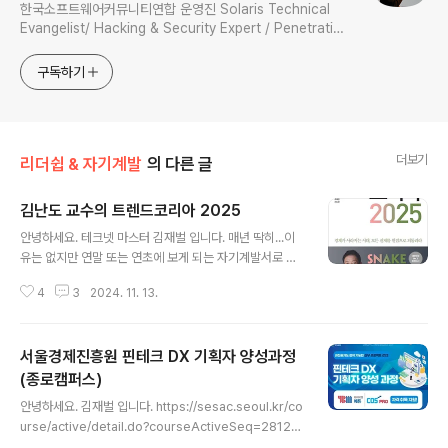
한국소프트웨어커뮤니티연합 운영진 Solaris Technical
Evangelist/ Hacking & Security Expert / Penetration
Tester / Digital Forensics Expert / Technical
Instructor / 과학기술정보통신부 멘토
구독하기
더보기
리더쉽 & 자기계발
의 다른 글
김난도 교수의 트렌드코리아 2025
글 내용
안녕하세요. 테크넷 마스터 김재벌 입니다. 매년 딱히...이
유는 없지만 연말 또는 연초에 보게 되는 자기계발서로 트
렌드코리아를 몇년째 보기 시작했는데, 벌써 2025년도네
4
3
2024. 11. 13.
요. 저는 Udemy 특강을 통해서 이 세션에 대한 강의를 들
었고, 서적으로 나온 2025 서적도 윌라를 통해 오디오북
과 전자책으로 접했는데요. 요즘은 자꾸 까먹어서..ㅎㅎ정
서울경제진흥원 핀테크 DX 기획자 양성과정
리를 안하면 잊어 버립니다... 그게 뭐였더라....가 되더라고
요. 그래서 이런건 노션같은곳에 정리 해야 될텐데, 아직은
(종로캠퍼스)
글 내용
오랜(?) 사람이라 블로그에 포스팅 해 둡니다. 2024년에
안녕하세요. 김재벌 입니다. https://sesac.seoul.kr/co
는 분초사회, 육각형인간 등이 나왔는데, 2025년에는 아
urse/active/detail.do?courseActiveSeq=2812&
래와 같은 키워드들이 나열되었는데요. 한번정도 정리하는
srchCategoryTypeCd=&courseMasterSeq=46