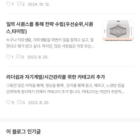
측면에서 도움은 되긴 합니다만, 뭐, 절대적 기준도 아니어
7
2
2024. 10. 12.
8&currentMenuId=900002001 올해 초에 처음으로
서 가볍게 정리..
개설된 서울시경제진흥원 핀테크 DC 기획자 양성과정 3
기의 모집이 시작되었습니다.이 과정은 2023년 6월 개강
일의 시퀀스를 통해 전략 수립(우선순위,시퀀
해서 9월에 종료된 과정으로 당시에는 Web3.0 핀테크 서
비스 기획자 과정으로 진행이 되었는데, 커리큘럼의 변경
스,타이밍)
글 내용
을 통해 보다 DT와 DX에 특화되도록 과정이 업데이트 되
누구나 직장생활, 사회생활을 하면서 일을 잘하고 싶고, 잘
었습니다. 그리고 기존에는 주말과정으로 편성되어 이번에
한다고 평가 받고 싶다. 하지만, 많은 사람들은 직장 또는
는 주중 과정으로 변경되었습니다.기획자 과정은 대부분
사회에서 여러가지 이유로 일에 대한 평가를 받으면서 스
오해하기 좋은게 주로 웹/앱 서비스 기획..
1
0
2023. 8. 20.
트레스 받고 있는 것 또한 현실이다. 자신만의 감각으로 일
하면서 탁월한 성과를 올리는 사람들의 이야기를 담은 서
적 "일을 잘한다는 것" 은 2명의 일본인 저자가 철학, 비지
리더쉽과 자기계발/시간관리를 위한 카테고리 추가
니스 인사이트를 통해 경험하고, 여러 많은 사례를 통해 대
글 내용
담형으로 작성된 서적이다. 구입한지는 좀 되었지만, 볼 때
그동안 많은 서적을 통해, 영상을 통해 , 강의를 통해 듣고, 배우고, 느꼈던 점을
마다 무릎을 치고, 그렇다 라고 감명 받으면서 보고 있다.
간략하게 정리하기 위해서 카테고리 추가 합니다. 카테고리는 저만의 주관적인
앞으로도 그 구절 중에 일부를 정리하여 포스팅할 예정이
시각이 담겨 있을 수 있습니다.
다. 스스로 느끼고 각인하기 위해서... "일의 우선 순위가 아
0
0
2023. 8. 20.
닌 일의 시퀀스"를 수립하는 방식 "프로는 일하는 순서가
다르다" 는 점에서는 너..
이 블로그 인기글