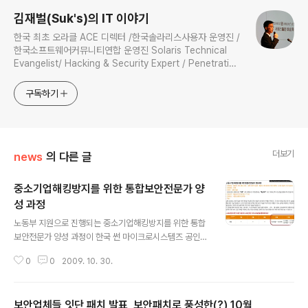
김재벌(Suk's)의 IT 이야기
한국 최초 오라클 ACE 디렉터 /한국솔라리스사용자 운영진 /
한국소프트웨어커뮤니티연합 운영진 Solaris Technical
Evangelist/ Hacking & Security Expert / Penetration
Tester / Digital Forensics Expert / Technical
Instructor / 과학기술정보통신부 멘토
구독하기
더보기
news
의 다른 글
중소기업해킹방지를 위한 통합보안전문가 양
성 과정
글 내용
노동부 지원으로 진행되는 중소기업해킹방지를 위한 통합
보안전문가 양성 과정이 한국 썬 마이크로시스템즈 공인
교육센터의 주관으로 진행 됩니다. 대기업과 달리 , 중소기
0
0
2009. 10. 30.
업은 예산 및 인력운용에 제약이 있기 마련입니다. 대다수
의 중소기업은 제대로 된 보안전문인력을 보유하거나 , 해
당 솔루션을 유지 관리가 어렵다는 점에서 대기업에 비해
보안업체들 잇단 패치 발표, 보안패치로 풍성한(?) 10월
보안성이 떨어질 수 밖에 없습니다. 게다가 전문적으로 보