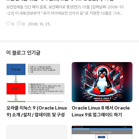
글 내용
안인력이 분업화 되어 있기 보다는 1-2명의 전산관리자 등
보안업체들 잇단 패치 발표, 보안패치로 풍성한(?) 10월 [입력날짜: 2008-10
이 전반적으로 업무를 수행하다 보니 보안성에 큰 구멍이
-23] 미 국토안보부가 “국가 사이버보안 인식의 달”로 지정한 10월은 그야말
생길 수 밖에 없습니다. 또한, 조직의 규모 때문에 네트워크
로 보안 패치로 풍성한 한 달이 될 것으로 보인다. 지난 14일(현지 시각) 마이크
나 웹 해킹 등의 다양한 위협을 고려 하기 보다는 단순한 하
0
0
2008. 10. 25.
로소프트가 11개의 중요 보안 블러틴(Security Bulletin)을 배포한 것을 필두
나의 이슈에 대응하는 것 조차도 버거울 수 밖에 없습니다.
로 어도비, 오라클, 트렌드 마이크로 등 주요 보안 업체들이 잇달아 보안 패치를
또한, 개발자는 개발쪽의 이슈에 포..
배포하고 있기 때문이다. 우선, 마이크로소프트는 MS오피스(엑셀), 인터넷 익
스플로러, 윈도우 기본 서비스(RPC) 등에서 시스템 장악 등 해킹에 악용 가능
한 보안취약점 11건(긴급 4, 중요 6, 보통 1)을 발표하고, 개인 및 기업 사용자들
이 블로그 인기글
의 업데이트를 촉구했다. 오라클은 지난 15일(현지 시..
오라클 리눅스 9 (Oracle Linux
Oracle Linux 8 에서 Oracle
9) 소개 /설치 / 업데이트 및 구성
Linux 9로 업그레이드 하기