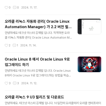
tall -y n..
Extended Support가 종료 됩니다.Oracle Linux Ext
작성시간
0
0
2024. 11. 17.
ended Support를 활용하여 보안 문제에 대한 업데이트
와 패치에 지속적으로 액세스하고 Oracle Linux 6의 Or
acle Linux Premier Support 기간 인 10년을 넘어 중
오라클 리눅스 자동화 관리( Oracle Linux
대한 버그 수정을 엔터프라이즈 시스템의 보안과 안정성
Automation Manager) 가 2.2 버전 릴리
을 유지했습니다. 하지만, 이제는 Oracle Linux 6를 보내
글 내용
즈
주어야 할 때 입니다.Oracle Linux 6 확장 지원 종료
안녕하세요 테크넷 마스터 김재벌 입니다. 직역하면 오라
에 따른 주요 고려 사항 2025년 1월부터 Oracle Linux..
클 리눅스 자동화 관리( Oracle Linux Automation Ma
nager) 가 2.2 버전이 릴리즈 되었습니다.24년 11월 5일
작성시간
2
1
2024. 11. 14.
(미국시간) 참고로 이 제품은 Ansible AWX 오픈소스 기
반으로 개발 되어 있습니다. Oracle Linux Automatio
n Manager 2.2 의 주요 초점은 AWX 스택 업데이트
Oracle Linux 8 에서 Oracle Linux 9로
로, 이제 AWX 23.7을 기반으로 하며 중요한 버그 수정
업그레이드 하기
을 포함합니다. 이전 버전인 Oracle Linux Automatio
글 내용
n Manager 2.1은 AWX 19.5.1을 기반으로 했습니
안녕하세요 테크넷 마스터 김재벌 입니다. Oracle Linux
다. Oracle Linux Automation Manager는 플레이북
8에서 Oracle Linux 9로 업그레이드하는 방법을 학습해
형태로 소프트웨어를 배포하고, 시스템을 구성하고, 작업
보도록 하겠습니다. 1. 시스템 업데이트 먼저 Oracle Linu
작성시간
3
3
2024. 11. 12.
을 조율하..
x 8 시스템을 최신 패치로 업데이트 합니다. sudo dnf u
pdate sudo reboot 2. Leapp 유틸리티 설치 Leap
p 업그레이드 도구를 설치합니다. sudo dnf install leap
오라클 리눅스 9 U3 릴리즈 및 다운로드
p-upgrade --enablerepo=ol8_leapp,ol8_appstr
글 내용
안녕하세요. 테크넷 마스터 김재벌 입니다. 10일전에 오라클에서 오라클 엔터프라이
eam,ol8_baseos_latest 3. 사전 업그레이드 검사 실