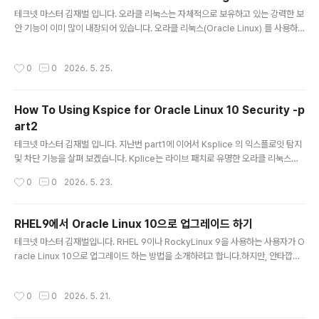
글 내용
컴퓨터의 공격을 견딜 수 ..
테크넷 마스터 김재벌 입니다. 오라클 리눅스는 자체적으로 보유하고 있는 강력한 보
안 기능이 이미 많이 내장되어 있습니다. 오라클 리눅스(Oracle Linux) 를 사용하
는 사용자들이 오라클 리눅스를 설치 후 커널을 보면 RHCK(레드햇 기반 커널)과 U
EK(Unbreakable Enterprise Linux 커널)이 같이 설치되는데요. 일반적으로 오
작성시간
0
0
2026. 5. 25.
라클 관련 애플리케이션 , 예를 들어 오라클 DB를 설치하여 사용하는 환경에서는 U
EK 커널을 선택하면 된다, 그것이 최적화 되어 있다고 알고 있습니다. 네, 맞습니다.
그런데, UEK 커널을 사용하면 오라클 관련 애플리케이션에 대한 안정성과 최적화된
How To Using Kspice for Oracle Linux 10 Security -p
커널 파라미터를 반영하여 최적의 환경을 제공하는 것은 맞지만, UEK를 사용함으로
art2
써 보안이 더 강화된다는 사..
글 내용
테크넷 마스터 김재벌 입니다. 지난번 part1에 이어서 Ksplice 의 익스플로잇 탐지
및 차단 기능을 살펴 보겠습니다. Kplice는 라이브 패치로 유명한 오라클 리눅스의
핵심 보안 기능이지만, 라이브 패치 기능이 아닌 익스플로잇 탐지 및 차단 기능도 가
작성시간
0
0
2026. 5. 23.
지고 있다는 사실... 사실 이 부분은 잘 알려져 있지 않죠.워낙 라이브 패치가 강한 임
팩트를 주다 보니~~말이죠..출처: https://solatech.tistory.com/573 [김재벌
(Suk's)의 IT 이야기:티스토리] 1.알려진 익스플로잇 탐지 (Known Exploit Dete
RHEL9에서 Oracle Linux 10으로 업그레이드 하기
ction)CVE 익스플로잇 시도를 실시간 감지하며, 이를 관리자에게 경고합니다. Ksp
글 내용
테크넷 마스터 김재벌입니다. RHEL 9이나 RockyLinux 9을 사용하는 사용자가 O
lice Enhanced Client 는 단순 패치 적용을 넘어 익스플로잇 ..
racle Linux 10으로 업그레이드 하는 방법을 소개하려고 합니다.하지만, 안타깝게
도 RHEL 9이나 RockyLinux 9에서 Oracle Linux 10으로 직접 업그레이드 하는
방법은 존재하지 않아요.방법은 RHEL 9에서 Oracle Linux 9으로 전환하고, 이를
작성시간
0
0
2026. 5. 21.
Oracle Linux 10으로 업그레이드 하는 방법을 사용해야 합니다. 그래서, 단계적 절
차를 수행해야 합니다. RHEL 9에서 Oracle Linux 9으로 전환하기 위해 다음의 절