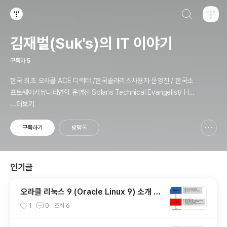
검색하기
티스토리
김재벌(Suk's)의 IT 이야기
구독자
5
한국 최초 오라클 ACE 디렉터 /한국솔라리스사용자 운영진 / 한국소
프트웨어커뮤니티연합 운영진 Solaris Technical Evangelist/ Ha
cking & Security Expert / Penetration Tester / Digital Foren
...더보기
sics Expert / Technical Instructor / 과학기술정보통신부 멘토
구독하기
방명록
신고하기 레이어
열기
인기글
오라클 리눅스 9 (Oracle Linux 9) 소개 /
설치 / 업데이트 및 구성
1
0
조회
6