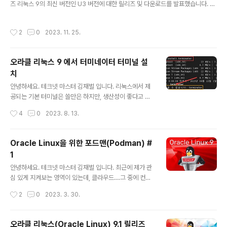
즈 리눅스 9의 최신 버전인 U3 버전에 대한 릴리즈 및 다운로드를 발표했습니다. 6
행 업그레이드 전 시스템 검사를 수행합니다 이 과정
4비트 Intel 및 AMD(x86_64) 및 64비트 Arm(aarch64) 플랫폼용 Oracle Lin
은 약 2분 정도 소요될 수 있습니다 sudo leapp preup
ux 9 업데이트 3가 공식 제공 됩니다. 이 릴리스는 2006년 첫 번째 릴리스 이후로
grade --oraclelinux4. 검사 결과 ..
작성시간
2
0
2023. 11. 25.
그래왔듯이 해당 Red Hat Enterprise Linux 9 업데이트 3 릴리스와 계속해서 애
플리케이션 바이너리 호환이 가능합니다. 오라클 리눅스 9 업데이트 3은 최신 Unbr
eakable Enterprise Kernel Release 7 Update 2(UEK R7U2)) 및 RHCK
오라클 리눅스 9 에서 터미네이터 터미널 설
(Red Hat Compatible Kernel) 패키지와 함..
치
글 내용
안녕하세요. 테크넷 마스터 김재벌 입니다. 리눅스에서 제
공되는 기본 터미널은 쓸만은 하지만, 생산성이 좋다고 볼
수는 없죠. 그래서 많은 리눅서들이 터미널을 Termninat
작성시간
4
0
2023. 8. 13.
or 라고 불리는 추가 터미널을 통해 다중창을 사용하여 생
산성을 향상 시키고 있습니다. 최근에 Full-HD를 넘어 2k
, 4k 가 기본으로 제공되는 세상이 되다 보니, 창을 나눠 사
Oracle Linux을 위한 포드맨(Podman) #
용하면 편리하기도 하구요. terminator 라는 터미널에 대
1
한 설치 방법은 간단한 구글링으로 찾아 볼 수 있는데요. 찾
글 내용
아보면 대부분 우분투 기반으로 설치 하고 있고, apt-get i
안녕하세요. 테크넷 마스터 김재벌 입니다. 최근에 제가 관
nstall 명령어로 간단하게 설치하고 있는 것을 확인할 수
심 있게 지켜보는 영역이 있는데, 클라우드....그 중에 컨테
있습니다. 이번 시간에는 오라클 리눅스 9 버전에서 설치
이너 ... 미래는 어떨지 생각해 봅니다. 도커가 예전만 못하
작성시간
2
0
2023. 3. 30.
를 해 보고자 합니다. 먼저 아래와 같이 dnf in..
고 최근에 orgarnization 기능 유료화에 팀 플랜 이슈로
인해 도커의 미래에 대한 불확실성이 더욱 더 커진 상태입
니다. 논란이 되고, MetalLB 등이 이미지를 삭제 하고 이
오라클 리눅스(Oracle Linux) 9.1 릴리즈