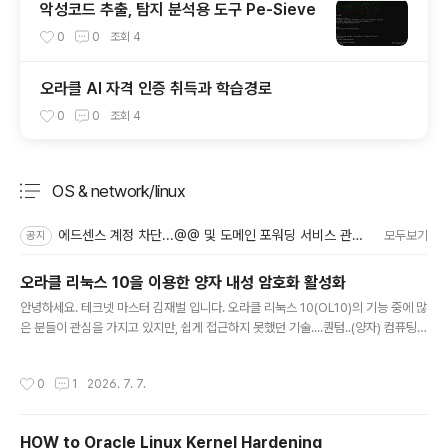
악성코드 추출, 탐지 분석용 도구 Pe-Sieve
0
0
조회
4
오라클 AI 자격 인증 취득과 학습경로
0
0
조회
4
OS & network/linux
분류 전체보기
주요 글 목록
에드센스 계정 차단...@@ 및 도메인 포워딩 서비스 관련.
모두보기
공지
오라클 리눅스 10을 이용한 양자 내성 암호화 활성화
글 내용
안녕하세요. 테크넷 마스터 김재벌 입니다. 오라클 리눅스 10(OL10)의 기능 중에 많
은 분들이 관심을 가지고 있지만, 쉽게 접근하지 못했던 기술....퀀텀..(양자) 컴퓨팅
기술의 테크 프리뷰가 탑재되어 있다는 사실 아시나요? 양자 컴퓨팅에 대항하는 내
성 암호화 기술을 탑재 (PQC) 하고 있는데, 이는 양자 기술은 아니죠. 따라서, 이는
작성시간
0
1
2026. 7. 7.
정확한 표현은 아닙니다. 정확하게 양자 기술과 양자 내성 보안 암호화은 전혀 다른
것이니까요. 양자컴퓨팅이 발전하면 기존 암호화가 쉽게 무력화 될 수 있다는 점에서
이에 대한 내성을 갖도록 설계된 암호화 기술이 양자 내성 암호화 기술이죠. PQC(P
HOW to Oracle Linux Kernel Hardening
ost-Quantum Cryptography, 양자내성암호)는 강력한 연산 능력을 갖춘 양자