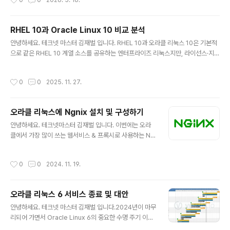
0
0
2026. 5. 16.
있습니다.# 현재 커널 버전 확인uname -r # → 6.12.x-xxx.el10uek.x86_64#
UEK로 부팅 설정 확인grubby --default-kernel# 커널 파라미터 조정 (메모리
관리 튜닝)sysctl -w vm.swappiness=10sysctl -w vm.dirty_ratio=15 2)
RHEL 10과 Oracle Linux 10 비교 분석
강화된 openSSH 보안 아키텍쳐 키스트..
글 내용
안녕하세요. 테크넷 마스터 김재벌 입니다. RHEL 10과 오라클 리눅스 10은 기본적
으로 같은 RHEL 10 계열 소스를 공유하는 엔터프라이즈 리눅스지만, 라이선스·지원
모델·커널·벤더 생태계에서 전략이 다릅니다.최근에 Vmware 라이선싱 이슈로 인
해 다시금 오픈스택이나 프라이빗 클라우드에 수요가 늘고 있습니다.RHEL 이 아무
작성시간
0
0
2025. 11. 27.
래도 시장 지배적인 범용 OS이고, CentOS 의 종료와 RockyLinux 등의 범용 배
포판에 대한 엔터프라이즈 버전이다 보니, 엔터프라이즈 시장에서는 RHEL이 압도
적이라 할 수 있습니다. 하지만 기본적으로 RHEL 을 기반으로 개발되어 , 오라클 커
오라클 리눅스에 Ngnix 설치 및 구성하기
널과 오라클 DB를 포함하여 안정성과 기술지원을 하는 오라클 리눅스도 엔터프라이
글 내용
즈에서 많이 사용하는 범용 OS중 하나 입니..
안녕하세요. 테크넷마스터 김재벌 입니다. 이번에는 오라
클에서 가장 많이 쓰는 웹서비스 & 프록시로 사용하는 Ngi
nx 를 설치해 보도록 하겠습니다. NGINX 설치 및 활성
화 NGINX 패키지 설치 터미널을 열고 환경 변수를 생성
작성시간
0
0
2024. 11. 19.
합니다. $ssh oracle@ "echo export IP= | tee -a
~/.bashrc > /dev/null" 이 명령은 인스턴스의 공용 IP
주소를 포함하는 환경 변수를 생성합니다. 이는 뒷부분에
오라클 리눅스 6 서비스 종료 및 대안
서 사용됩니다. *** 이 명령을 입력할 때 두 개의 항목을
글 내용
모두 를 실제 IP 주소로 입력해야 합니다. SSH를 통해 ol-
안녕하세요. 테크넷 마스터 김재벌 입니다.2024년이 마무
node-01 인스턴스에 연결합니다. $ssh oracle@ NGI
리되어 가면서 Oracle Linux 6의 중요한 수명 주기 이정
NX 패키지와 모든 종속성을 설치합니다. $sudo dnf ins
표가 다가오고 있습니다.2024년 12월 Oracle Linux 6