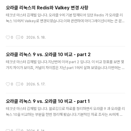
차를 수행해야 합니다. 1)사전 준비 및 백업# 현재 상태 기록 cat /etc/redhat-rel
오라클 리눅스의 Redis와 Valkey 변경 사항
ease uname -r rpm -qa | sort > /r..
글 내용
테크넷 마스터 김재벌 입니다. 오라클 9에 기본 탑재되어 있던 Redis 가 오라클 리
눅스 10에서 Valkey로 변경되었습니다.이와 관련하여 마이그레이션시에는 큰 문제
는 없습니다.이유는 100% 호환성을 가지고 있기 때문입니다.그럼에도 불구하고 R
edis에서 Valkey로 변경된 이슈에 대해서는 정리해 볼 필요가 있네요.변경된 사유
작성시간
0
0
2026. 5. 18.
에 대해서 정확하게 알고 있는것이 차후 오라클 리눅스 10을 사용하면서 Valkey 를
사용할 때 조금은 이해할 수 있겠죠. 1) Redis VS. Valkey 2009년 Salvatore S
anfilippo(antirez)가 Redis를 BSD-3-Clause 라이선스로 공개. 무료 사용·배
오라클 리눅스 9 vs. 오라클 10 비교 - part 2
포·수정 가능한 완전 오픈소스로 빠르게 성장.2015년 Redis Labs(현 Re..
글 내용
테크넷 마스터 김재벌 입니다.지난번에 이어 part 2 입니다. 이 비교 장표를 보면 몇
가지 차이가 보이죠, 커널의 차이점은 지난 part 1에서 살펴 보았습니다.이번에는 지
난번과 다른 추가적인 변경 사항과 차이점을 살펴 보겠습니다. 1) Python 3.12 - 인
라인 컴프리헨션 (InLine Comprehension) 최적화최적화된 컴파일러 설정과 인
작성시간
0
0
2026. 5. 17.
라인 컴프리헨션 (InLine Comprehension - 리스트, 딕셔너리 내포 성능 대폭 향
상), 개선된 타이핑 문법 지원 , 오라클 리눅스의 python 3.9 대비 실행 속도가 눈에
띄게 향상 되었다고 하네요. 아래는 간략한 버전 확인과 성능 차이에 대한 예제 입니
오라클 리눅스 9 vs. 오라클 10 비교 - part 1
다.# Python 3.12 설치 확인 python3 --version # → P..
글 내용
테크넷 마스터 김재벌 입니다. 블로깅으로 자료를 정리하면서 오라클 9 과 오라클 리
눅스 10을 비교하는 부분을 한번 정리해 봤습니다.기본적인 자료 조사는 AI에게 맡
기면 잘 해주니까, 이부분은 활용을 했죠..^^ 오라클 리눅스 10의 주요 신규 상세 기
능 1) UEK 8.1 , Linux 커널 6.12 기반이는 아래와 같은 명령을 사용하여 확인 할 수
작성시간