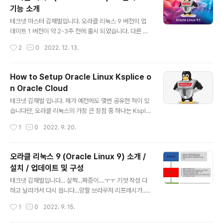
전하는 등 여러 행보가 심각하다 보니 , 다시 번복을 하기도
기능 소개
했죠. (이게 뭔 짓인지...시장의 혼란과 신뢰를 망쳐 버린 졸
글 내용
속 정책이죠..;;) https://www.docker.com/blog/no-l
테크넷 마스터 김재벌입니다. 오라클 리눅스 9 버전의 업
onger-sunsetting-the-free-team-plan/ We're n
데이트 1 버전이 약 2-3주 전에 출시 되었습니다. 다른 일
o longer sunsetting the Free Team plan..
로 바빠서 빠르게 피드백 하지 못했네요. 64비트 Intel 및
작성시간
2
0
2022. 12. 13.
AMD( x86_64) 그리고 , 최근 대세가 되어가고 있는 64
비트 Arm( aarch64) 플랫폼용도 Oracle Linux 9 Upd
ate 1은 사용 가능합니다. 당연하게도 Red Hat Enterpri
How to Setup Oracle Linux Ksplice o
se Linux 9 Update 1 릴리스와 100% 애플리케이션 바
n Oracle Cloud
이너리 호환이 가능합니다. Oracle Linux 9 릴리스에는
글 내용
UEK R7(Unbreakable Enterprise Kernel Release
테크넷 김재벌 입니다. 제가 예전에도 몇번 공유한 적이 있
7)이 포함되어 있습니다. UEK R7은 업스트림 Linux 커널
습니다만, 오라클 리눅스의 가장 큰 장점 중 하나는 Ksplic
5.15를 기반으로 하며 Oracle Linu..
e (https://ksplice.oracle.com/) 라는 걸출한 기능을
작성시간
1
0
2022. 9. 20.
이야기 안할 수 없습니다. 다양한 취약점이 나오고 있고 이
런 취약점은 제로데이 공격이 대다수 입니다. 하지만, OS
차원에서 패치를 적용하기엔 여러 어려움이 있는데, 당장
오라클 리눅스 9 (Oracle Linux 9) 소개 /
데이터센터에서 구동중이거나 클라우드에서 구동중인 시
설치 / 업데이트 및 구성
스템이라도 다운타임이 필수적으로 생길 수 밖에 없습니
글 내용
다. 하지만, 오라클의 Ksplice 는 재부팅 없는 제로다운타
테크넷 김재벌입니다... 살짝...짜증이....ㅜㅜ 기껏 작성 다
임 (ZeroDown TIme)을 제공해 줍니다. 물론, OCI 클라
하고 날라가서 다시 씁니다...망할 브라우저 리프레시가..ㅠ
우드에서 제공하는 자율주행리눅스에 이런 Ksplice 기능
ㅠ 암튼..오라클 리눅스 9 버전을 다운 받아서 설치하고 환
작성시간
1
0
2022. 9. 15.
이 탑재되어 있죠. 암튼, Ksplice 는 메모리 내..
경을 구성해 봤습니다. 아시겠지만, RHEL 9 버전 + UEK
커널이 추가된 오라클 리눅스는 엔터프라이즈 리눅스로 널