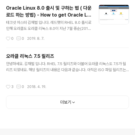
리 알려져 있습니다. 엔터프라이즈 리눅스로 가장 널리 기
Oracle Linux 8.0 출시 및 구하는 법 ( 다운
업에서 사용되고 있는 3대 버전... RHEL , CentOS , Ora
로드 하는 방법) - How to get Oracle Lin
cle Linux 인데요. RHEL 9이 지난 22년 6월에 처음 릴
글 내용
ux 8.0
리즈 되고 곧 오라클 리눅스도 9 버전이 릴리즈 되었죠. C
테크넷 마스터 김재벌 입니다. 레드햇의 RHEL 8.0 출시로
entOS는 이제는 RHEL의 클론 버전으로 사용하기 힘들어
인해 오라클도 오라클 리눅스 8.0이 지난 7월 중순(2019.
졌죠. RockyLinux 가 대안으로 소개되기도 했지만, 여전
7.18)에 공식 릴리즈 되었습니다. 바빠서 설치 리뷰를 작성
작성시간
0
0
2019. 8. 7.
히 많은 사람들이 안정성이 높은 엔터..
할 시간이 없어서 며칠전이라도 정리하려고 다운로드를 시
도하는 도중에 예상치 못한 여러 문제에 봉착하여 관련 후
기를 포스팅합니다. 먼저 오라클 리눅스 8.0 을 다운로드
오라클 리눅스 7.5 릴리즈
하기 위해서는 아래 링크로 이동하여 로그인을 하면 됩니
글 내용
안녕하세요. 김재벌 입니다. RHEL 7.5 릴리즈와 더불어 오라클 리눅스도 7.5가 릴
다. 계정이 없는 경우 생성하면 됩니다. https://edeliver
리즈 되었네요. 해당 릴리즈의 내용은 다음과 같습니다. 아직은 ISO 파일 릴리즈는
y.oracle.com/osdc/faces/Home.jspx 헐~~~~ 로
안되고 , Unbreakable Linux Network (ULN) 및 Oracle Linux yum 서버 에
그인 했다가 계정 확인이 될 때까지는 다운로드 제한이라
서 개별 RPM 패키지를 찾을 수 있습니다 도커 이미지 파일 역시 Oracle Contain
는 경고 메시지를 영접 했습니다...-_-; 내가 누군줄 알아??
작성시간
3
0
2018. 4. 19.
er Registry 및 Docker Hub 를 통해 제공될 예정입니다. Oracle Linux 7 Upd
나 에이스 디렉터야~~~ 라고 이야기 하고..
ate 5의 커널은 (kernel-uek-4.1.12-112.16.4.el7uek) 과 redhat 호환커널 (k
ernel-3.10.0-862.el7) 을 제공합니다. 1.응용프로그램 호환성 오라클 리눅스는
더보기
운영체제의 기반이 되는 커널..