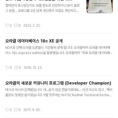
도 조립 가능한 수준...이라 패스 가격이 저렴이 저렴해서
글 내용
저렴한 맛에 사용하려고 구매 했는데...ㅎㅎ 완전 깜놀.. 퀄
얼마만의 포스팅인지도 모를 정도로 간만에 티스토리 블로
리티 너무 깔끔하고 좋고, 베젤도 작아서 대만족.. 그러면
그 방문... 코로나를 2년 넘게 겪으면서 사업도 개인적으로
화질은?? 완전 깔끔... 사무실 컴퓨터 모니터 분위기 바꿀겸
도 여러가지 쉽지 않은 일들을 지나쳐 왔네요. 하루 하루 버
싹 한번 갈고 싶은...^^ 풀HD 화질에 오피스 환..
티기로 살다 보니 지치고 힘든 시기를 겪어야 했고 개인적
작성시간
2
0
2022. 2. 22.
으로 약물 부작용 때문에도 정신적으로 쉽지 않은 시기를
지나왔습니다. 2021년 말에 사업 종료 후 오미크론 때문
에 취소 할까 말까를 수십번 고민했던 프랑스와 터키 여행
오라클 데이터베이스 18c XE 공개
을 다녀왔습니다. 복귀 해서는 격리 하고 , 빈둥대면서 하루
글 내용
하루를 보내면서 쉬고 있었네요. 본의 아니게 창업해서 사
NDA로 인해 오라클 오픈월드 기간중에 공개 합니다. 오라클에서 오라클 데이터베
업을 꾸려가다 보니 대표라는 자리는 쉽지도 않지만 , 직원
이스 18c express edition을 발표했습니다. 오라클에서 "무료 오라클 데이터베이
의 입장을 가진 분들과는 기본적인 입장자체가 다르다 보
스" 를 풀었습니다. 제품명은 XE 입니다. 버전은 18c 이고 리눅스에 설치가 가능한
니 조언을 구하기도 쉽지 않고 기업 마다 상황마다 케이스
버전이 제공 되고 있습니다. 무료 버전이긴 하지만 엄청난 기능들을 제공하고 있습니
작성시간
0
0
2018. 10. 23.
가 다르기에 특정 조언을 받기도 힘들..
다. 멀티 테넌트 : Oracle Multitenant Container Database 내에 여러 개의 Pl
uggable Databases를 관리하여 격리, 민첩성 및 규모의 경제를 제공합니다 인
메모리 : Oracle Database의 인 메모리 (In-Memory) 컬럼 스토어에 중요한 데
오라클의 새로운 커뮤니티 프로그램 (Developer Champion)
이터를 보관함으로써 실시간 분석, 비즈니스 인텔리전스 및 리포트를 지원합니다. ..
글 내용
테크넷 마스터 김재벌입니다. 아...쉽지 않은 한달이었네요... 사건 사고도 많고 , 해외
출장도 많았던 달이었습니다. 9월 첫주에는 RHTE( Redhat Technical Exchang
e 2017)에 참가 하느라 베트남 호치민에 있었구요. (약 7일) 그곳에 있는 동안 부터
제안작업에 치여 정작 세션들은 많이 듣지도 못했네요. 오자마자 바로 부산 출장에
작성시간
2
0
2017. 9. 30.
제안 발표에 정신 없이 보내다 9월 마지막주에 오라클 에이스 디렉터 브리핑 및 오픈
월드 2017로 인해 현재 샌프란시스코에 와 있습니다. 여러 내용들이 있는데 , NDA