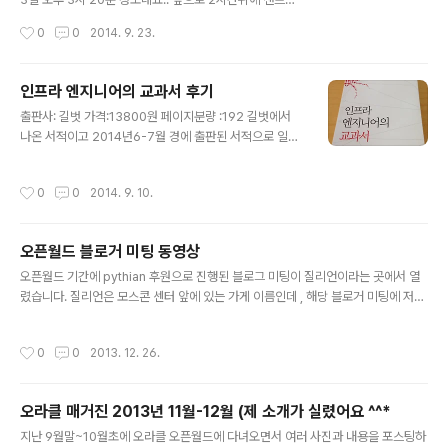
요. CEO 였던 래리 엘리슨 회장이 작년에는 키노트 팽개치
시스코로 갈 예정입니다. 이틀 뒤에 열리는 오라클 에이스
작성시간
0
0
2014. 9. 23.
고 아메리칸컵 34회 경기에 참여 했지요. 바람이 많이 불
디렉터 브리핑에 참가 하기위해서 조금 일찍 출발합니다.
어서 머리 꼬라지(?)..
작년에 이어 오라클 오픈월드 2014에 참가하는데 , 기대
가 크네요. 특히, 에이스 디렉터 브리핑과 오픈월드를 통해
인프라 엔지니어의 교과서 후기
서 기술과 인맥을 형성하는데 크게 도움이 되었기 때문에,
글 내용
출판사: 길벗 가격:13800원 페이지분량 :192 길벗에서
이번 참가한뒤에 이에 대한 기술도 함께 국내에 전파할 예
나온 서적이고 2014년6-7월 경에 출판된 서적으로 일본
정입니다. 저는 주로 솔라리스와 리눅스 , 클라우드를 주제
번역서 다. 전체적으로 번역의 수준은 나쁘지 않고 , 약간의
한 내용을 스케쥴링 했는데 , 데이터베이스 쪽에 계신분들
오타 및 어법의 오류가 있지만 심하지 않다. 이 책의 수준은
은 정말 들으실 주제가 엄청 날 듯 하네요. 작년에 멋도 모
작성시간
0
0
2014. 9. 10.
딱히 작성된 바 없지만 초급수준으로 적합할 듯 하다. 크게
른 상태에서 갔을 때 오라클 오픈월드의 규모에 정말 엄청
기술적으로 깊게 다루지 않아 개인적으로 만족감이 좀 떨
놀랐죠.. 작년과 비슷한..
어지긴 하지만 , 인프라 엔지니어의 교과서 라는 책 제목대
오픈월드 블로거 미팅 동영상
로 인프라에 대한 다양한 주제를 소개 하고 있다. 개인적으
글 내용
로 초급 서버 관리자 및 엔지니어 , 기술 영업 들에게 적합
오픈월드 기간에 pythian 후원으로 진행된 블로그 미팅이 질리언이라는 곳에서 열
해 보인다. 많은 주제를 전반적으로 소개 하다 보니 깊이가
렸습니다. 질리언은 모스콘 센터 앞에 있는 가게 이름인데 , 해당 블로거 미팅에 저는
없고 무엇보다 일본에서 출간된 서적이어서 그런지 일본
약 30분가량 늦게 도착했었습니다. 솔라리스 세션이 진행중이어서 그 세션 끝나고
환경에 대해서 이야기 하는 부분이 제법 나오는데 이 부분
이동하다 보니 좀 늦었었구요. 암튼...그 블로거 미팅에 참석한 영상이 저도 모르는새
작성시간
0
0
2013. 12. 26.
은 역자나 출판사..
에 올라와서 떠 돌고 있었어요...ㅡ,.ㅡ; 영어라고는 중학교 이 후 한적이 없어서.....
참...창피한 일이긴 하지만... 암튼....해당 영상을 올려 둡니다. http://portrix-syst
ems.de/blog/brost/openworld-blogger-meetup-video/ 유투브 http://
오라클 매거진 2013년 11월-12월 (제 소개가 실렸어요 ^^*
www.youtube.com/watch?v=H-N9zUZWf0M 여기 동영..
글 내용
지난 9월말~10월초에 오라클 오픈월드에 다녀오면서 여러 사진과 내용을 포스팅하