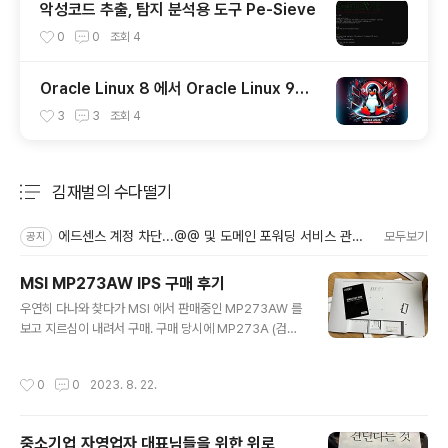
악성코드 추출, 탐지 분석용 도구 Pe-Sieve
0
0
조회
4
Oracle Linux 8 에서 Oracle Linux 9로
업그레이드 하기
3
3
조회
4
김재벌의 수다떨기
분류 전체보기
주요 글 목록
에드센스 계정 차단...@@ 및 도메인 포워딩 서비스 관련.
모두보기
공지
MSI MP273AW IPS 구매 후기
글 내용
우연히 다나와 찾다가 MSI 에서 판매중인 MP273AW 를
보고 지르심이 내려서 구매. 구매 당시에 MP273A (검정
색)이 2만원 가까이 더 저렴했지만, 항상 검정 모니터만 사
다가 화이트 색상에 매료(?) 되어 일단 질러 놓음. 배송 직
작성시간
0
0
2023. 8. 22.
후 박스 개봉 후 생각 보다 마감이나 질이 좋아서 만족. 하
지만, 퀵 스타트 가이드 보고 식겁..ㅎㅎ 갑자기 러시아 언
어로 작성된 가이드가.... 다행히 내용은 볼것 없고, 안보고
중소기업,자영업자 대표님들을 위한 위로