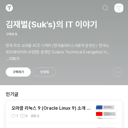
검색하기
티스토리
김재벌(Suk's)의 IT 이야기
구독자
5
한국 최초 오라클 ACE 디렉터 /한국솔라리스사용자 운영진 / 한국소
프트웨어커뮤니티연합 운영진 Solaris Technical Evangelist/ Ha
cking & Security Expert / Penetration Tester / Digital Foren
...더보기
sics Expert / Technical Instructor / 과학기술정보통신부 멘토
구독하기
방명록
신고하기 레이어
열기
인기글
오라클 리눅스 9 (Oracle Linux 9) 소개 /
설치 / 업데이트 및 구성
1
0
조회
6