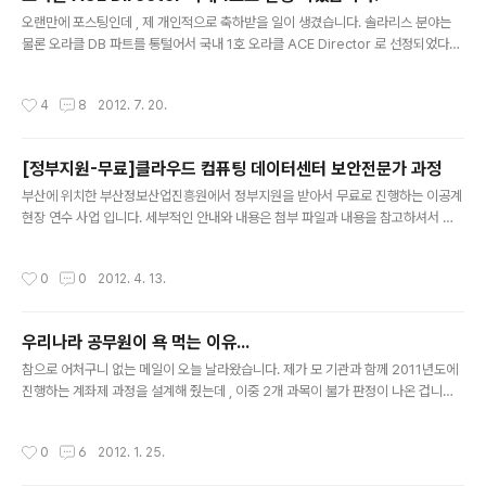
자의 25% 가량을 차지한다. BITEC는 지난 2005년 9월에 문을 열어 연평균 700
글 내용
명 이..
오랜만에 포스팅인데 , 제 개인적으로 축하받을 일이 생겼습니다. 솔라리스 분야는
물론 오라클 DB 파트를 통털어서 국내 1호 오라클 ACE Director 로 선정되었다는
통보를 금일 오라클 본사로 부터 받았습니다. 저는 향후 오라클 관련 제품에 대한 소
개는 물론, 컨퍼런스 참여 , 그리고 오라클 임원들에게 오라클의 정책에 대해서 직접
작성시간
4
8
2012. 7. 20.
이야기 할 수 있는 회의 참석 권한도 부여 됩니다. 물론 오라클 오픈월드에 참여해서
최신 기술에 대한 공부와 기술전파도 하게 됩니다. 크게 기대하지 않고 잘되면 오라
클 ACE 정도 되지 않을까 했는데 , ACE 위의 등급인 Director 로 승인 받으니 , 제
[정부지원-무료]클라우드 컴퓨팅 데이터센터 보안전문가 과정
가 지난 세월동안 솔라리스 관련 일들을 해 온것에 대해서 인정 받은 것 같아 기분 좋
글 내용
네요. 먹고 사는 문제도 그랬..
부산에 위치한 부산정보산업진흥원에서 정부지원을 받아서 무료로 진행하는 이공계
현장 연수 사업 입니다. 세부적인 안내와 내용은 첨부 파일과 내용을 참고하셔서 지
원하시기 바랍니다. 참고로, 부산정보산업진흥원의 보안과정은 지난 몇년간 취업률
및 교육생 수료현황이 매우 우수한 정부 산하 기관입니다. 특히, 영남권, 부산에 위치
작성시간
0
0
2012. 4. 13.
한 이공계 대학생에게는 비용적, 시간적 부담이 없이 시스템, 클라우드, 보안에 이르
는 기술을 폭넓게 배우실 수 있습니다.~
우리나라 공무원이 욕 먹는 이유...
글 내용
참으로 어처구니 없는 메일이 오늘 날라왔습니다. 제가 모 기관과 함께 2011년도에
진행하는 계좌제 과정을 설계해 줬는데 , 이중 2개 과목이 불가 판정이 나온 겁니다.
이 부분은에 대해서 소명을 해 달라는 내용이었죠. 불가 판정 나올 수 있죠...납득할
수 있는 사유로 그러면... 웹 해킹 보안 과정... 여기에 왜 웹 프로그래밍 과정을 넣었
작성시간
0
6
2012. 1. 25.
냐? 불필요한 과목임....불가~ 웹 보안전문가 과정인지, 웹 해킹 전문가 인지 목적이
불분명하다고 불가~ 웹 해킹 하는데, 그럼 툴만 돌리라는 얘기인지? 아님, 웹 해킹 방