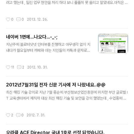
려고 했는데 , 밀린 업무 현안을 처리 하다 보니 줄줄히 못 올리고 말았네요.아직은 미
처 정리하지 못해서 올리지 못한 내용이 제법 많은데, 열심히 정리해서 올릴 예정입
니다.그리고 , 글로벌 오라클 매거진 11월-12월호에 제 소개가 실렸었습니다...민망
작성시간
0
0
2013. 12. 26.
하지만...^^;원래 오라클 매거진 차제는 유료로 subscrption 해야 볼 수 있지만 일
부 무료 버전이 제공이 되기로 합니다.온라인 버전도 제공이 되는데 , 링크는 아래와
같습니다. http://www.oracle.com/technetwork/issue-archive/2013/13-
네이버 1면에...나오다...-_-;
nov/o63peer-2034265.html 첨부된 PDF 오라클 매거진 11월 - 12월호 ..
글 내용
지난주에 블로터닷넷 인터뷰를 진행하고 아무생각 없이 지
내다가 월요일부터 까페와 아는 지인들의 카톡과 문자로
제 인터뷰 기사가 나간것을 알게 되었습니다. 그러려니, 하
고 넘어 갔는데 , 화요일 오전에 수많은 카톡과 문자 메시지
작성시간
11
2
2012. 10. 31.
가 날라 오길래 어찌된 일인가 했더니...네이버 뉴스캐스
트...1면에 제 얼굴이 떡하니...@@ 수많은 분들이 연락을
주셨더군요...@@ 참으로 민망 하네요.....부끄럽지 않게 열
2012년7월31일 전자 신문 기사에 저 나왔네요..@@
심히 뛰어 다니겠습니다....
글 내용
최신 해킹 기술 강의로 지난 7월 중순에 부산정보산업진흥원에 위치한 부산 글로벌 I
T 교육센터에서 재직자 대상 최신 해킹 기술 및 보안을 강의 했었는데 , 수업중에 사
진을 촬영하길래 아무생각이 없었는데;; 기사가 나왔네요..@@ 아는 녀석이 뉴스 보
다 낯익은 얼굴이 보여서 ...카톡으로 알려 줬네요..@@내용은 해킹보안은 아니지만
작성시간
2
0
2012. 7. 31.
서도..ㅋ 사진이...ㅎㅎ정식 인터뷰도 아닌데.....ㅋ http://www.etnews.com/new
s/nationland/2623474_1495.html 부산 글로벌IT교육센터(BITEC)가 7년여
만에 교육수료생 5000명을 돌파했다. 이는 약 2만여명으로 추산되는 부산 IT 종사
오라클 ACE Director 국내 1호로 선정 되었습니다.