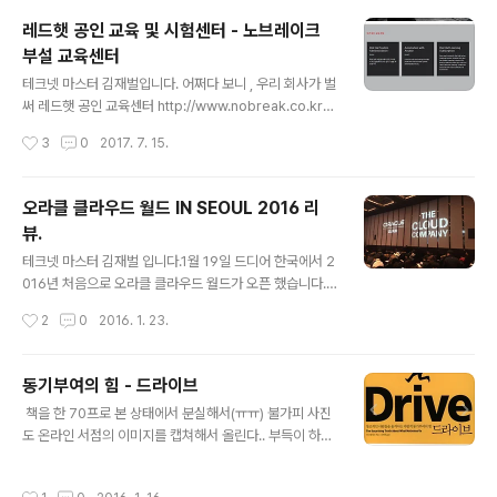
때문에 현재는 공개할 수 없네요. 암튼 각설하고... 오라클에서 얼마전에 새로운 커뮤
레드햇 공인 교육 및 시험센터 - 노브레이크
니티 지원 프로그램을 발표했는데 , 국내에는 소개가 많이 안되어 있습니다. 지원 프
부설 교육센터
로그램의 이름은 ..
글 내용
테크넷 마스터 김재벌입니다. 어쩌다 보니 , 우리 회사가 벌
써 레드햇 공인 교육센터 http://www.nobreak.co.kr/
를 운영한지 2년이 후딱 갔네요. 저희 회사 홈페이지 입니
작성시간
3
0
2017. 7. 15.
다.. 나중에 개편이 좀 필요하긴 할것 같은데...^^ 오늘의 포
스팅은 교육 파트에 대한 그것도 레드햇공인교육 관련 주
제만 다룰 예정이라..추가적인 포스팅은 별도로 진행하겠
오라클 클라우드 월드 IN SEOUL 2016 리
습니다. 그동안 대기업 고객 , 공공기관 , 오픈소스 관련 기
뷰.
업, 학생들을 대상으로 정신없이 교육이 진행된 것 같네요.
글 내용
거의 쉴틈 없이 일년내내 교육이 진행이 되었습니다. 저희
테크넷 마스터 김재벌 입니다.1월 19일 드디어 한국에서 2
회사는 보안 컨설팅 / 교육컨설팅을 주력으로 하고 있습니
016년 처음으로 오라클 클라우드 월드가 오픈 했습니다.
다. 법인 설립은 2012년도에 했으니, 5년차 이구요. 다양
(사실 바로 포스팅했어야 했는데, 제가 좀 아픕니다.^^; 그
작성시간
2
0
2016. 1. 23.
한 기업/교육기관에 강사 파견과 교육/보안컨설팅 , 연구과
래서 지금 병원에서 링거 2병 맞고 그나마 상태가 살짝 호
제를..
전 되어서 더 늦기전에 부랴부랴 포스팅 합니다.)작년에는
전세계 6개국을 순회하였고 , 아시아에서는 유일하게 일본
동기부여의 힘 - 드라이브
도쿄에서 아시아 지역 유일하게 행사를 진행했다면 이번에
글 내용
​ 책을 한 70프로 본 상태에서 분실해서(ㅠㅠ) 불가피 사진
는 한국에서 전세계 최초로 시작하여 전 세계 13개국을 순
도 온라인 서점의 이미지를 캡쳐해서 올린다.. 부득이 하게
회하면서 진행한다고 하니 규모가 두배는 커진것 같네요.
읽은 부분까지 글 리뷰를 남긴다. 가격 : 15000원 청림출
인원이 5000명이 넘게 등록했다고 해서 아침부터 오라클
판사 자기 계발 및 경영자, 팀리더 등에게 적합한 조직관리
클라우드 월드 행사에 참석하기 위해 부지런히 움직였습니
작성시간