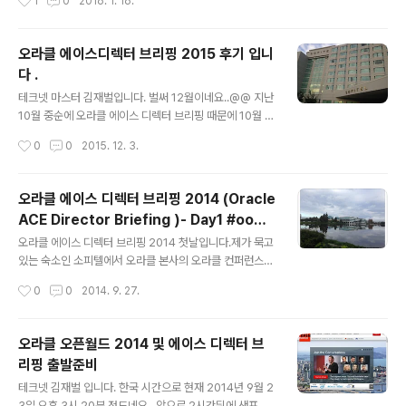
1
0
2016. 1. 16.
서 직원,팀원들이 무엇을 원하는가... 많은 보수 보다 더 중
다.행사는 10시부터 시작이었고 9시부터가 등록 시작이었
요한 것, 창의적인 생각을 망치는... 기존의 채찍과 당근의
으나 , 인원이 많아서 8시 30분..
동기 2.0이 다가 아니다라는 동기 3.0에 대해서 소개한 책
오라클 에이스디렉터 브리핑 2015 후기 입니
이다. 굳이 경영학적으로 대단한 이론을 이야기 하지 않아
다 .
도 회사의 많은 업무로 인해 스트레스를 받아 본 대부분의
글 내용
샐러리맨들이 공감하는 이야기다... 나도... 팀원들도... 가슴
테크넷 마스터 김재벌입니다. 벌써 12월이네요..@@ 지난
깊이 느끼는 글. 다만, 현실, 생업이라는 이유로 덮어야만
10월 중순에 오라클 에이스 디렉터 브리핑 때문에 10월 중
했던 가슴의 울림... 15-20여만불의 고액 연봉을 받..
순에 오라클 HQ에서 오라클의 전략에 대해서 교육과 회의
작성시간
0
0
2015. 12. 3.
를 진행했고 10월 마지막주에는 오픈월드에 참석해서 최
신 기술과 트렌드를 학습 했습니다.그뒤에 개인 여행차 라
스베이거스 등을 돌고 국내에 왔는데 오자마자 줄창 업무
오라클 에이스 디렉터 브리핑 2014 (Oracle
에 치여서 정리도 못했고 포스팅이며 기술문서며 제대로
ACE Director Briefing )- Day1 #oow1
정리가 안되었네요.계속 미루다가는 한해가 넘어갈 것 같
글 내용
4
아서 오늘은 바쁘지만 일단 몇가지 포스팅을 진행하려고
오라클 에이스 디렉터 브리핑 2014 첫날입니다.제가 묵고
합니다.일단 전략적인 이야기는 빼고~~ 매년 오라클 에이
있는 숙소인 소피텔에서 오라클 본사의 오라클 컨퍼런스
스 디렉터 브리핑은 오라클 본사 컨퍼런스 룸에서 진행하
센터로 이동 했습니다.공식 일정은 8시 30분 부터 였기에
작성시간
0
0
2014. 9. 27.
고 숙소는 가장 가까운 소피텔을 제공해 줍니다. 1)오라클
숙소에서 8시에 나와서 천천히 걸어왔습니다. 도보로 18
본사 근처의 전경입니다.몇년째 갈때마다 느끼지만..
분 정도 거리 입니다.작년에도 와 봤기에 헤매지는 않았습
니다..:- )소피텔에서 나와서 이 길을 쭉 따라서 올라가면
오라클 오픈월드 2014 및 에이스 디렉터 브
오라클 HQ가 나옵니다.아래 사진에 보면 길의 끝자락에
리핑 출발준비
오라클 HQ가 보입니다.오라클 HQ 의 전경입니다. 처음
글 내용
왔을 때에도 그랬지만, 정말 조경을 잘해 놓은것 같습니다.
테크넷 김재벌 입니다. 한국 시간으로 현재 2014년 9월 2
정말 그림같습니다.Oracle Team USA 요트가 보이네
3일 오후 3시 20분 정도네요.. 앞으로 2시간뒤에 샌프란