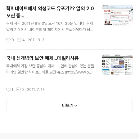
어를 하려면 웹 방화벽만 장비로 구성해서 돌리라는 건지... 모든 공무원이 그런것 아
헉!! 네이트에서 악성코드 유포가?? 알약 2.0
니라는 것 잘 알고 있지만, 예산을 집행하고 운영해야 하는 담당 공무원이라면, 좀 공
오진 중...
부 좀 하셔야 하지 않나요..
글 내용
현재 시간 2011년 8월 3일 오전 10시 30분 입니다. 현재
알약 2.0 에서 네이트의 웹 페이지에서 트로이목마가 탐지
된다는 경고와 함께 치료를 요구하는 화면이 나오고 있습
작성시간
0
4
2011. 8. 3.
니다. 해당 내용은 오진이라고 하는데 , 이번 네이트 사건
때문에 식겁(?) 한.... 이스트소프트에서 빠른 대응으로 처
리한다고 하는데 , 아직까지는 오진중입니다.
국내 신개념의 보안 매체...데일리시큐
글 내용
국내에서 가장 보안 중심의 매체...보안에 관심이 있는 분들
이라면 알만한 사이트.. 바로 보안 뉴스 (http://www.boa
nnews.com )입니다. IT보안은 물론 각종 물리보안에 IS
EC 이라는 거창한 대외적인 행사 , 그리고, 아쉽게 작년에
작성시간
1
0
2011. 7. 17.
폐간된 정보보호 21이라는 보안 전문 잡지를 출간했던 인
포더의 계열 사이트 입니다. 이 곳의 편집장까지 지내셨던
길민권 기자님이...올 초 데일리시큐(http://www.dailys
더보기
ecu.com )라는 보안웹진 사이트를 개발하신다고 하실 때
까지는 사실...여러모로 반신반의 했었습니다. 그 이유는 기
라성 같은 많은 매체 , 그리고 전에 몸담으셨던 보안뉴스라
는 굴직한 사이트까지 있는 현재 제한된 자금력과 제한된
인력으로 어느정도 역량까지 사이트를 이끌어가실 ..